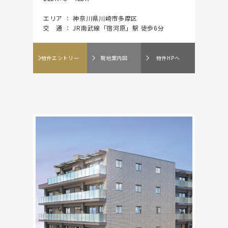
エリア ： 神奈川県川崎市多摩区
交 通 ： JR南武線「宿河原」駅 徒歩6分
物件エントリー
現地案内図
物件HPへ