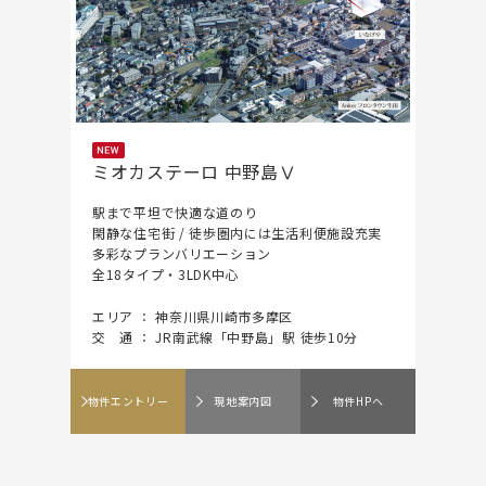
ミオカステーロ 中野島Ⅴ
駅まで平坦で快適な道のり
閑静な住宅街 / 徒歩圏内には生活利便施設充実
多彩なプランバリエーション
全18タイプ・3LDK中心
エリア ： 神奈川県川崎市多摩区
交 通 ： JR南武線「中野島」駅 徒歩10分
物件エントリー
現地案内図
物件HPへ