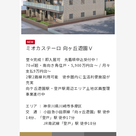
ミオカステーロ 向ヶ丘遊園Ⅴ
堂々完成！即入居可 先着順申込受付中！
70㎡超・南向き角住戸・5,900万円台～ / 月々
支払9万円台～
2駅2路線利用可能 徒歩圏内に生活利便施設が
充実
向ケ丘遊園駅・登戸駅周辺エリア土地区画整理
事業進行中
エリア ： 神奈川県川崎市多摩区
交 通 ： 小田急小田原線「向ヶ丘遊園」駅 徒歩
14分、「登戸」駅 徒歩17分
JR南武線「登戸」駅 徒歩18分