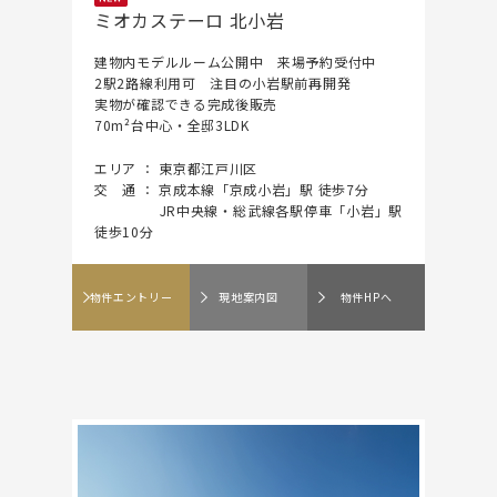
ミオカステーロ 北小岩
建物内モデルルーム公開中 来場予約受付中
2駅2路線利用可 注目の小岩駅前再開発
実物が確認できる完成後販売
70m²台中心・全邸3LDK
エリア ： 東京都江戸川区
交 通 ： 京成本線「京成小岩」駅 徒歩7分
JR中央線・総武線各駅停車「小岩」駅
徒歩10分
物件エントリー
現地案内図
物件HPへ