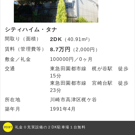
シティハイム・タナ
間取り（面積）
2DK
（40.91m²）
賃料（管理費等）
8.7万円
（2,000円）
敷金／礼金
100000円／0ヶ月
交通
東急田園都市線 梶が谷駅 徒歩
15分
東急田園都市線 宮崎台駅 徒歩
23分
所在地
川崎市高津区梶ケ谷
築年月
1991年4月
礼金０充実設備の２DK駐車場１台無料